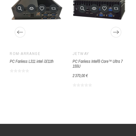
ROM-ARRANGÉ
JETWAY
PC Fanless L311 intel i3/11th
PC Fanless Intel® Core™ Ultra 7
155U
2 370,00 €