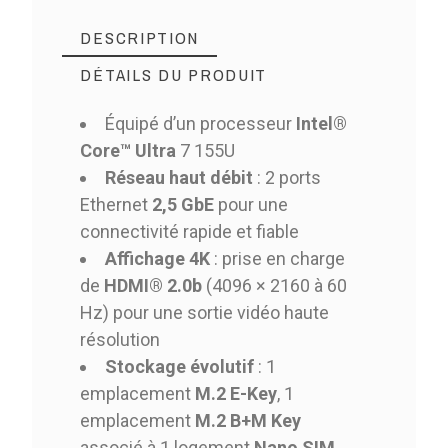
DESCRIPTION
DÉTAILS DU PRODUIT
Équipé d’un processeur
Intel®
Core™ Ultra
7 155U
Réseau haut débit
: 2 ports
Ethernet
2,5 GbE
pour une
connectivité rapide et fiable
Affichage 4K
: prise en charge
de
HDMI® 2.0b
(4096 × 2160 à 60
Hz) pour une sortie vidéo haute
résolution
Stockage évolutif
: 1
emplacement
M.2 E-Key
, 1
emplacement
M.2 B+M Key
associé à 1 logement
Nano SIM