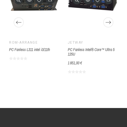
ROM-ARRANGÉ
JETWAY
PC Fanless L311 intel i3/11th
PC Fanless Intel® Core™ Ultra 5
125U
1 851,00 €