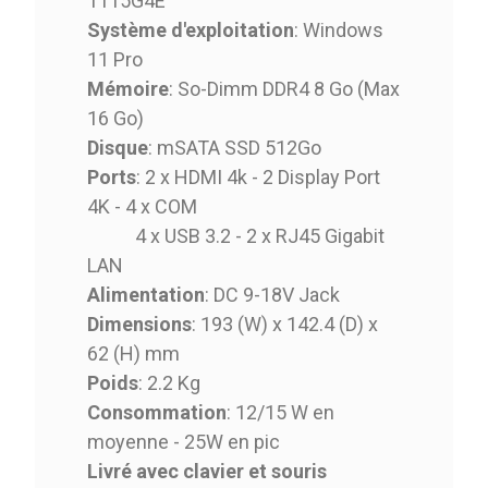
1115G4E
Système
d'exploitation
: Windows
11 Pro
Mémoire
: So-Dimm DDR4 8 Go (Max
16 Go)
Disque
: mSATA SSD 512Go
Ports
: 2 x HDMI 4k - 2 Display Port
4K - 4 x COM
4 x USB 3.2 - 2 x RJ45 Gigabit
LAN
Alimentation
: DC 9-18V Jack
Dimensions
: 193 (W) x 142.4 (D) x
62 (H) mm
Poids
: 2.2 Kg
Consommation
: 12/15 W en
moyenne - 25W en pic
Livré avec clavier et souris