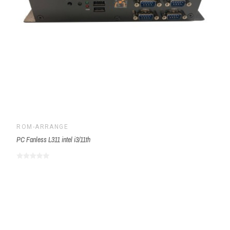
ROM-ARRANGÉ
PC Fanless L311 intel i3/11th