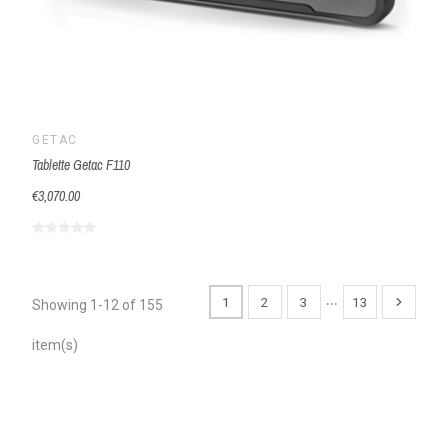
GETAC
Tablette Getac F110
€3,070.00
…
1
2
3
13
Showing 1-12 of 155
item(s)