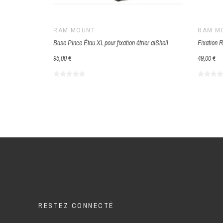
RAM MOUNT
RAM M
’’
Base Pince Étau XL pour fixation étrier aiShell
Fixation 
95,00 €
49,00 €
RESTEZ CONNECTÉ