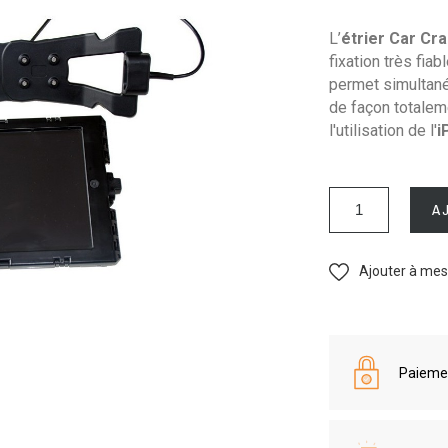
L’
étrier Car Cra
fixation très fia
permet simultaném
de façon totaleme
l'utilisation de l'
i
A
Ajouter à mes
Paiemen