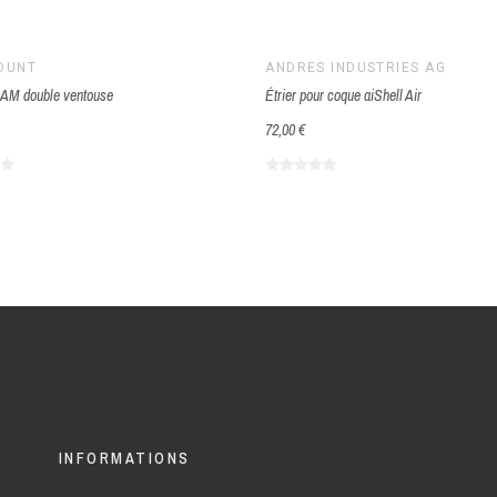
OUNT
ANDRES INDUSTRIES AG
RAM double ventouse
Étrier pour coque aiShell Air
72,00 €
INFORMATIONS