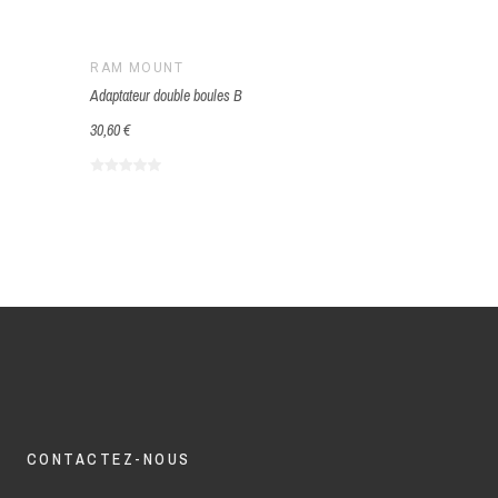
RAM MOUNT
RAM MOUN
Adaptateur double boules B
Base serrage co
30,60 €
35,00 €
CONTACTEZ-NOUS