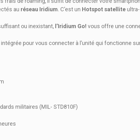
 frais de roaming, il suffit de connecter votre smartph
ectés au
réseau Iridium
. C'est un
Hotspot satellite
ultra
uffisant ou inexistant,
l’Iridium Go!
vous offre une conn
e intégrée pour vous connecter à l’unité qui fonctionne sur
cm
dards militaires (MIL- STD810F)
 heures