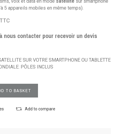
sms, voix et data en mode
satellite
sur smartphone
qu’à 5 appareils mobiles en même temps).
€ TTC
à nous contacter pour recevoir un devis
SATELLITE SUR VOTRE SMARTPHONE OU TABLETTE
NDIALE: PÔLES INCLUS
DD TO BASKET
tes
Add to compare