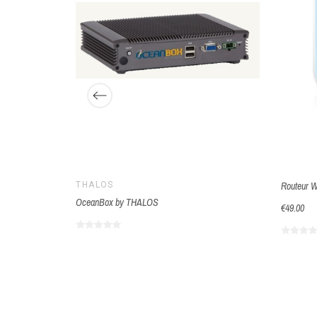
THALOS
Routeur W
P65
OceanBox by THALOS
€49.00