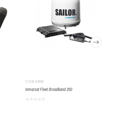
COBHAM
Wyfibox
Inmarsat Fleet Broadband 250
€150.00