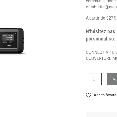
communications 
et tablette (jus
A partir de 927
N'hésitez pas 
personnalisé.
CONNECTIVITÉ 
COUVERTURE MO
A
Add to favori