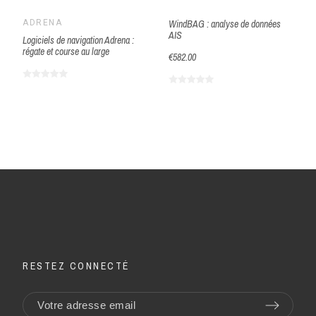
e
ADRENA
WindBAG : analyse de données
AIS
Logiciels de navigation Adrena :
régate et course au large
€582.00
RESTEZ CONNECTÉ