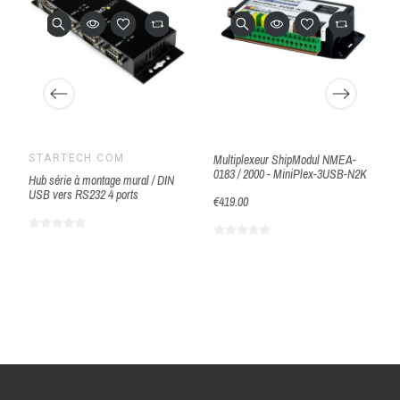
STARTECH.COM
Multiplexeur ShipModul NMEA-
0183 / 2000 - MiniPlex-3USB-N2K
Hub série à montage mural / DIN
USB vers RS232 4 ports
€419.00