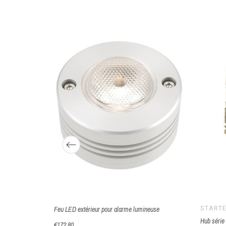
nelle NMEA -
Feu LED extérieur pour alarme lumineuse
START
Hub série
€172.80