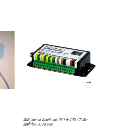
Multiplexeur ShipModul NMEA-0183 / 2000 -
Balise personn
MiniPlex-3USB-N2K