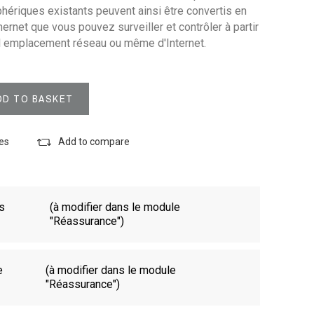
phériques existants peuvent ainsi être convertis en
ernet que vous pouvez surveiller et contrôler à partir
el emplacement réseau ou même d'Internet.
DD TO BASKET
tes
Add to compare
es
(à modifier dans le module
"Réassurance")
e
(à modifier dans le module
"Réassurance")