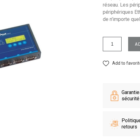
réseau. Les péri
périphériques Eth
de n'importe qu
A
Add to favori
Garanti
sécurité
Politiqu
retours