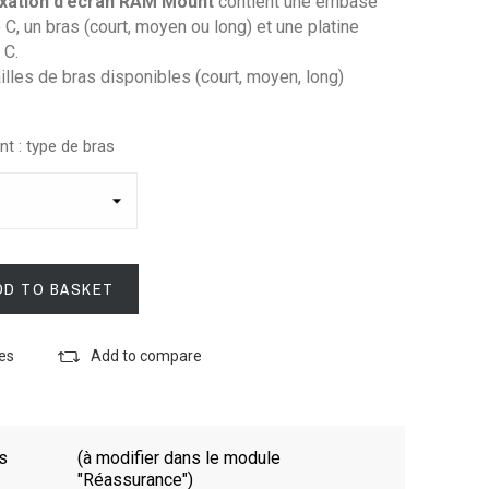
ixation d’écran RAM Mount
contient une embase
C, un bras (court, moyen ou long) et une platine
 C.
illes de bras disponibles (court, moyen, long)
t : type de bras
DD TO BASKET
tes
Add to compare
es
(à modifier dans le module
"Réassurance")