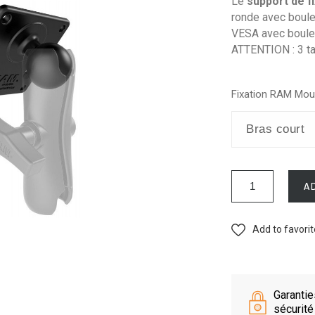
Le
support de f
ronde avec boule 
VESA avec boule
ATTENTION : 3 ta
Fixation RAM Moun
A
Add to favori
Garanti
sécurité