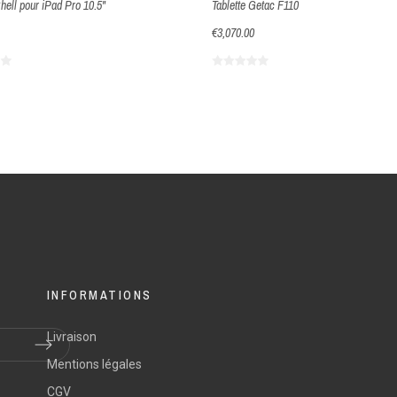
hell pour iPad Pro 10.5"
Tablette Getac F110
€3,070.00
INFORMATIONS
Livraison
Mentions légales
CGV