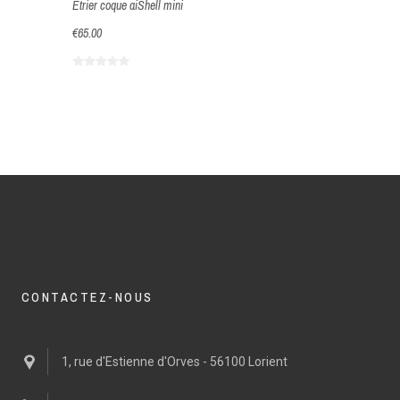
Etrier coque aiShell mini
Bras Moyen pour
€65.00
€35.90
CONTACTEZ-NOUS
1, rue d'Estienne d'Orves - 56100 Lorient