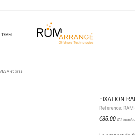
TEAM
 VESA et bras
FIXATION R
Reference: RAM
€85.00
VAT include