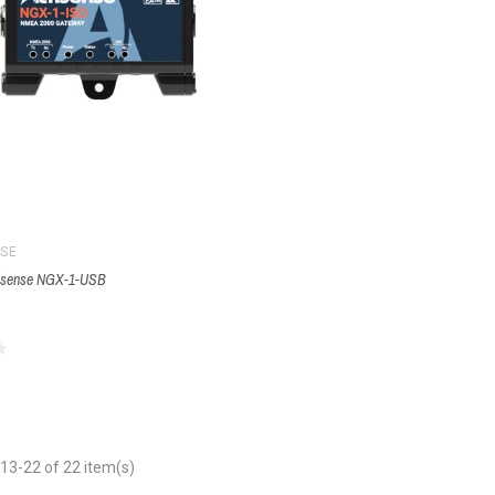
SE
tisense NGX-1-USB
13-22 of 22 item(s)