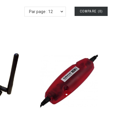
COMPARE
(
0
)
Par page : 12