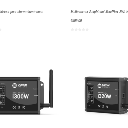
térieur pour alarme lumineuse
Multiplexeur ShipModul MiniPlex-3Wi-
€509.00