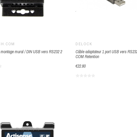
CH.COM
DELOCK
à montage mural / DIN USB vers RS232 2
Câble adaptateur 1 port USB vers RS23
COM Retention
€22.80